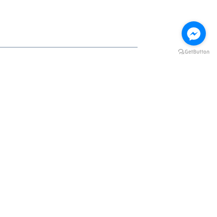
與我們聯絡
關注他們
 聚仁建