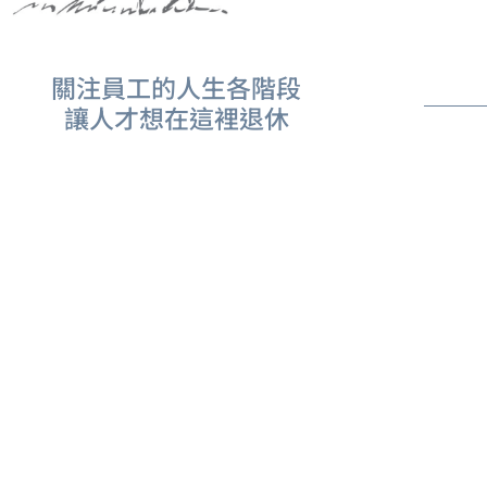
關注員工的人生各階段
讓人才想在這裡退休
求，一起積極打造友善的職場妥善照顧員工外，同樣
重福利，相信會讓員工想在這裡退休，離不開企業。
園區企業合作蓋好宅，一起協助員工安心成家。
聚仁在楠梓有塊地