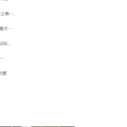
之樂….
獵犬…
缸..
靜…
別墅