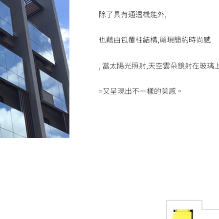
除了具有通透機能外,
也藉由包覆柱結構,顯現簡約時尚感
, 當太陽光照射,天空雲朵鏡射在玻璃上
=又呈現出不一樣的美感。