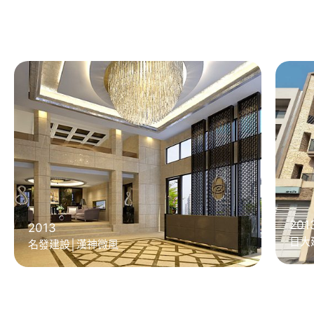
201
2013
日大
名發建設│漢神微風