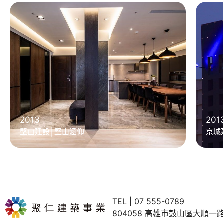
201
2013
京城
堅山建設│堅山涵仰
TEL | 07 555-0789
804058 高雄市鼓山區大順一路