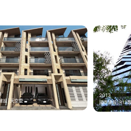
3
2013
建設│天空墅
國泰建設│R13